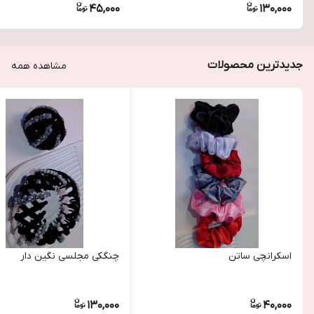
45,000
130,000
جدیدترین محصولات
مشاهده همه
اسکرانچی ساتن
چنگکی مجلسی نگین دار
130,000
40,000