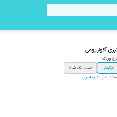
نبری آکواریومی
رح ورنگ
خرگوش
اسب تک شاخ
ته‌بندی
:
گیره انبری