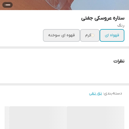
ستاره عروسکی جفتی
رنگ
قهواه ای
کرم
قهوه ای سوخته
نظرات
دسته‌بندی
:
تق تقی