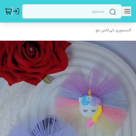
اکسسوری دلی
/
کش مو