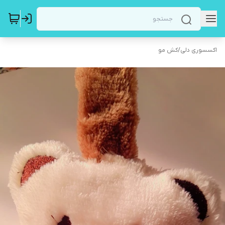
اکسسوری دلی
/
کش مو