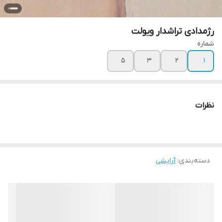
رژمدادی تراشدار ویولت
شماره
۵
۳
۲
۱
نظرات
دسته‌بندی
:
آرایشی