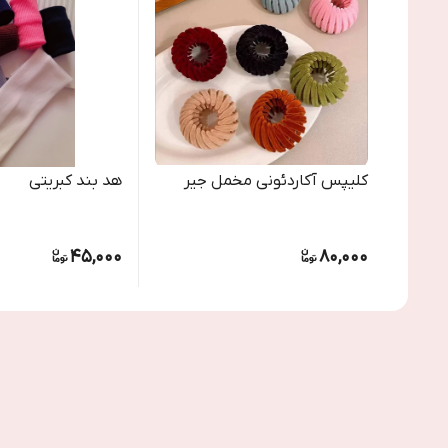
کلیپس آکاردئونی مخمل جیر
هد بند کبریتی
45,000
80,000